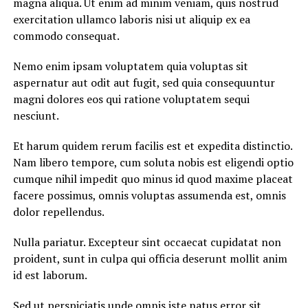
magna aliqua. Ut enim ad minim veniam, quis nostrud
exercitation ullamco laboris nisi ut aliquip ex ea
commodo consequat.
Nemo enim ipsam voluptatem quia voluptas sit
aspernatur aut odit aut fugit, sed quia consequuntur
magni dolores eos qui ratione voluptatem sequi
nesciunt.
Et harum quidem rerum facilis est et expedita distinctio.
Nam libero tempore, cum soluta nobis est eligendi optio
cumque nihil impedit quo minus id quod maxime placeat
facere possimus, omnis voluptas assumenda est, omnis
dolor repellendus.
Nulla pariatur. Excepteur sint occaecat cupidatat non
proident, sunt in culpa qui officia deserunt mollit anim
id est laborum.
Sed ut perspiciatis unde omnis iste natus error sit